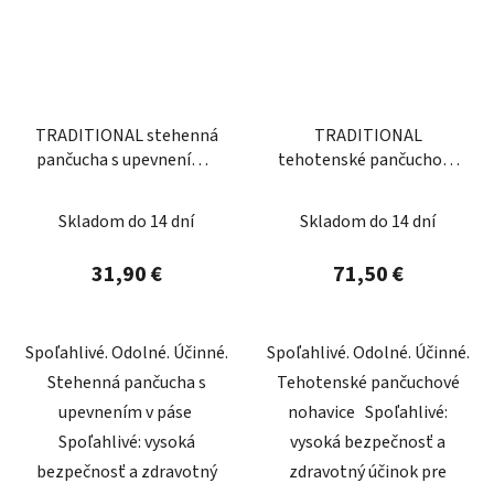
TRADITIONAL stehenná
TRADITIONAL
pančucha s upevnením v
tehotenské pančuchové
páse
nohavice
Skladom do 14 dní
Skladom do 14 dní
31,90 €
71,50 €
Spoľahlivé. Odolné. Účinné.
Spoľahlivé. Odolné. Účinné.
Stehenná pančucha s
Tehotenské pančuchové
upevnením v páse
nohavice Spoľahlivé:
Spoľahlivé: vysoká
vysoká bezpečnosť a
bezpečnosť a zdravotný
zdravotný účinok pre