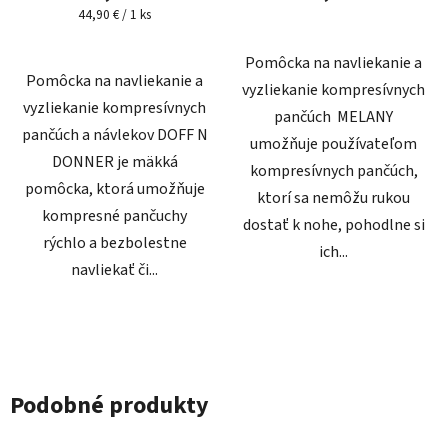
Jednotková
44,90 € / 1 ks
cena:
Pomôcka na navliekanie a
Pomôcka na navliekanie a
vyzliekanie kompresívnych
vyzliekanie kompresívnych
pančúch MELANY
pančúch a návlekov DOFF N
umožňuje používateľom
DONNER je mäkká
kompresívnych pančúch,
pomôcka, ktorá umožňuje
ktorí sa nemôžu rukou
kompresné pančuchy
dostať k nohe, pohodlne si
rýchlo a bezbolestne
ich...
navliekať či...
Podobné produkty