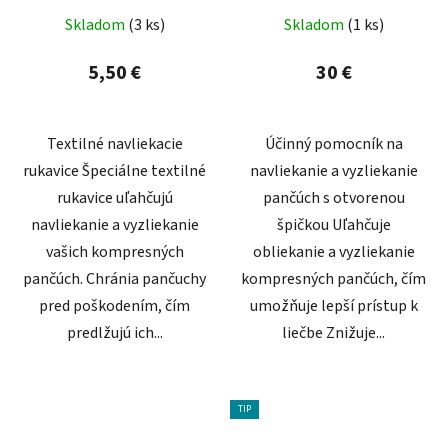
Skladom
(3 ks)
Skladom
(1 ks)
5,50 €
30 €
Textilné navliekacie
Účinný pomocník na
rukavice Špeciálne textilné
navliekanie a vyzliekanie
rukavice uľahčujú
pančúch s otvorenou
navliekanie a vyzliekanie
špičkou Uľahčuje
vašich kompresných
obliekanie a vyzliekanie
pančúch. Chránia pančuchy
kompresných pančúch, čím
pred poškodením, čím
umožňuje lepší prístup k
predlžujú ich...
liečbe Znižuje...
TIP