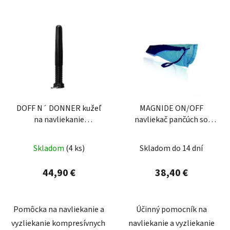
DOFF N´ DONNER kužeľ
MAGNIDE ON/OFF
na navliekanie
navliekač pančúch so
kompresívnych pančúch
zatvorenou špičkou
Skladom
(4 ks)
Skladom do 14 dní
44,90 €
38,40 €
Pomôcka na navliekanie a
Účinný pomocník na
vyzliekanie kompresívnych
navliekanie a vyzliekanie