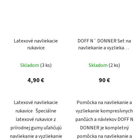
Latexové navliekacie
DOFF N´ DONNER Set na
rukavice
navliekanie a vyzliekanie
kompresívnych pančúch
Skladom
(3 ks)
Skladom
(2 ks)
4,90 €
90 €
Latexové navliekacie
Pomôcka na navliekanie a
rukavice Špeciálne
vyzliekanie kompresívnych
latexové rukavice z
pančúch a návlekov DOFF N
prírodnej gumy uľahčujú
DONNER je kompletný
navliekanie a vyzliekanie
pomôcka na navliekanie a