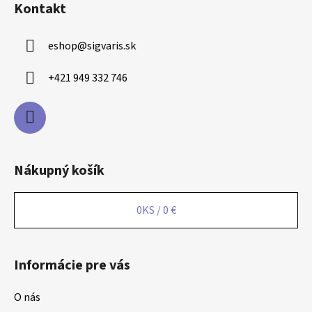
Kontakt
e
eshop
@
sigvaris.sk
+421 949 332 746
Nákupný košík
0
KS /
0 €
Informácie pre vás
O nás