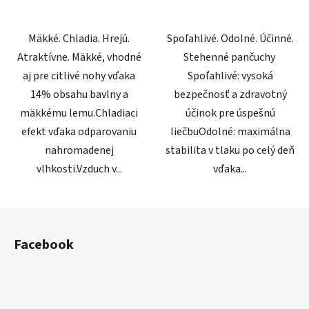
Mäkké. Chladia. Hrejú.
Spoľahlivé. Odolné. Účinné.
Atraktívne. Mäkké, vhodné
Stehenné pančuchy
aj pre citlivé nohy vďaka
Spoľahlivé: vysoká
14% obsahu bavlny a
bezpečnosť a zdravotný
mäkkému lemu.Chladiaci
účinok pre úspešnú
efekt vďaka odparovaniu
liečbuOdolné: maximálna
nahromadenej
stabilita v tlaku po celý deň
vlhkosti.Vzduch v...
vďaka...
Z
á
Facebook
p
ä
t
i