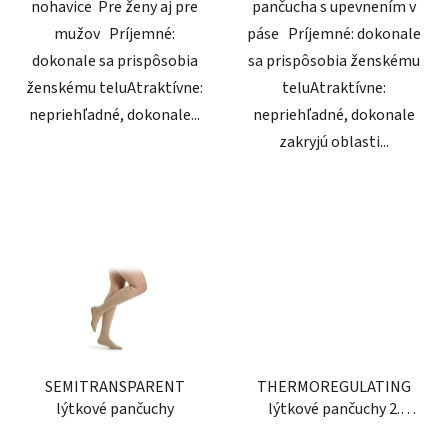
nohavice Pre ženy aj pre
pančucha s upevnením v
mužov Príjemné:
páse Príjemné: dokonale
dokonale sa prispôsobia
sa prispôsobia ženskému
ženskému teluAtraktívne:
teluAtraktívne:
nepriehľadné, dokonale...
nepriehľadné, dokonale
zakryjú oblasti...
SEMITRANSPARENT
THERMOREGULATING
lýtkové pančuchy
lýtkové pančuchy 2.
kompresná trieda