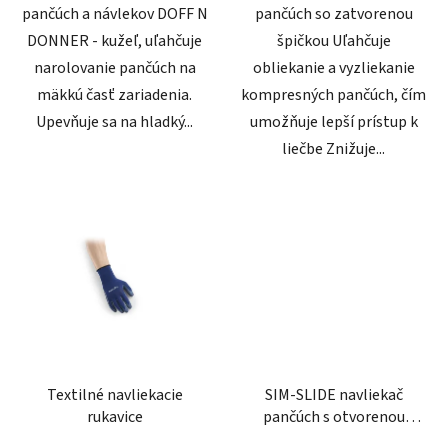
pančúch a návlekov DOFF N
pančúch so zatvorenou
DONNER - kužeľ, uľahčuje
špičkou Uľahčuje
narolovanie pančúch na
obliekanie a vyzliekanie
mäkkú časť zariadenia.
kompresných pančúch, čím
Upevňuje sa na hladký...
umožňuje lepší prístup k
liečbe Znižuje...
Textilné navliekacie
SIM-SLIDE navliekač
rukavice
pančúch s otvorenou
špičkou