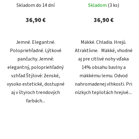
Skladom do 14 dní
Skladom
(3 ks)
36,90 €
36,90 €
Jemné. Elegantné.
Mäkké. Chladia. Hrejú.
Polopriehľadné. Lýtkové
Atraktívne. Mäkké, vhodné
pančuchy. Jemné:
aj pre citlivé nohy vďaka
elegantný, polopriehľadný
14% obsahu bavlny a
vzhľad Štýlové: ženské,
mäkkému lemu. Odvod
vysoko estetické, dostupné
nahromadenej vlhkosti. Pri
aj v štyroch trendových
nízkych teplotách hrejivé....
farbách...