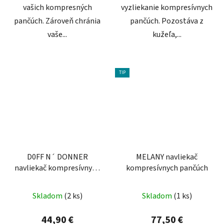
vašich kompresných
vyzliekanie kompresívnych
pančúch. Zároveň chránia
pančúch. Pozostáva z
vaše...
kužeľa,...
TIP
D0FF N´ DONNER
MELANY navliekač
navliekač kompresívnych
kompresívnych pančúch
pančúch
Skladom
(2 ks)
Skladom
(1 ks)
44,90 €
77,50 €