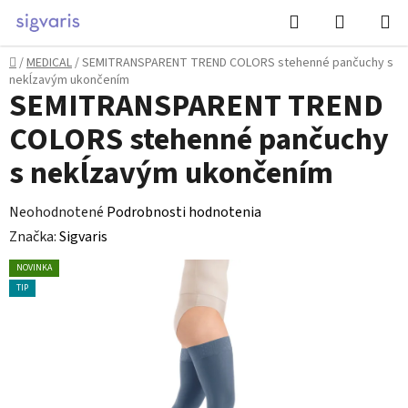
Prejsť
Hľadať
NÁKUP
na
KOŠÍK
obsah
Domov
/
MEDICAL
/
SEMITRANSPARENT TREND COLORS stehenné pančuchy s
nekĺzavým ukončením
SEMITRANSPARENT TREND
COLORS stehenné pančuchy
s nekĺzavým ukončením
Priemerné
Neohodnotené
Podrobnosti hodnotenia
hodnotenie
Značka:
Sigvaris
produktu
NOVINKA
je
TIP
0,0
z
5
hviezdičiek.