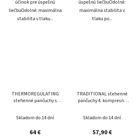
účinok pre úspešnú
úspešnú liečbuOdolné:
liečbuOdolné: maximálna
maximálna stabilita v
stabilita v tlaku...
tlaku po...
THERMOREGULATING
TRADITIONAL stehenné
stehenné pančuchy s
pančuchy 4. kompresná
nekĺzavým ukončením
trieda
Skladom do 14 dní
Skladom do 14 dní
64 €
57,90 €