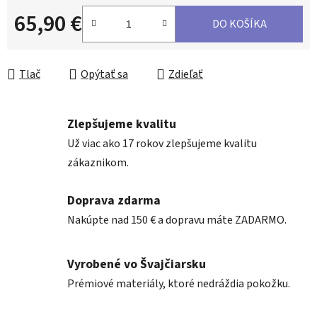
65,90 €
DO KOŠÍKA
Jednotková cena:
Tlač
Opýtať sa
Zdieľať
Zlepšujeme kvalitu
Už viac ako 17 rokov zlepšujeme kvalitu
zákaznikom.
Doprava zdarma
Nakúpte nad 150 € a dopravu máte ZADARMO.
Vyrobené vo Švajčiarsku
Prémiové materiály, ktoré nedráždia pokožku.