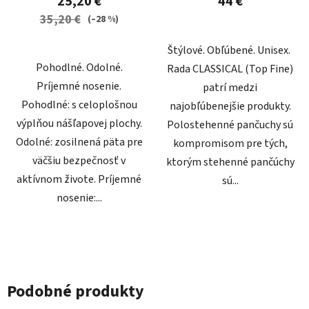
25,20 €
44 €
35,20 €
(–28 %)
Štýlové. Obľúbené. Unisex.
Pohodlné. Odolné.
Rada CLASSICAL (Top Fine)
Príjemné nosenie.
patrí medzi
Pohodlné: s celoplošnou
najobľúbenejšie produkty.
výplňou nášľapovej plochy.
Polostehenné pančuchy sú
Odolné: zosilnená päta pre
kompromisom pre tých,
väčšiu bezpečnosť v
ktorým stehenné pančúchy
aktívnom živote. Príjemné
sú...
nosenie:...
Podobné produkty