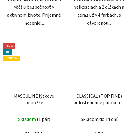
väčšiu bezpečnosť v
veľkostiach a 2 dĺžkach a
aktívnom živote. Príjemné
teraz už v 4 farbách, s
nosenie:...
otvorenou...
AKCIA
TIP
VÝPREDAJ
MASCULINE lýtkové
CLASSICAL (TOP FINE)
ponožky
polostehenné pančuchy s
nekĺzavým ukončením
Skladom
(1 pár)
Skladom do 14 dní