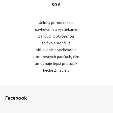
30 €
Účinný pomocník na
navliekanie a vyzliekanie
pančúch s otvorenou
špičkou Uľahčuje
obliekanie a vyzliekanie
kompresných pančúch, čím
umožňuje lepší prístup k
liečbe Znižuje...
Z
á
Facebook
p
ä