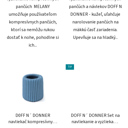
pančúch MELANY
pančúch a návlekov DOFF N
umožňuje používateľom
DONNER - kužeľ, uľahčuje
kompresívnych pančúch,
narolovanie pančúch na
ktorí sa nemôžu rukou
mäkkú časť zariadenia.
dostať k nohe, pohodlne si
Upevňuje sa na hladký...
ich...
TIP
D0FF N´ DONNER
DOFF N´ DONNER Set na
navliekač kompresívnych
navliekanie a vyzliekanie
pančúch
kompresívnych pančúch