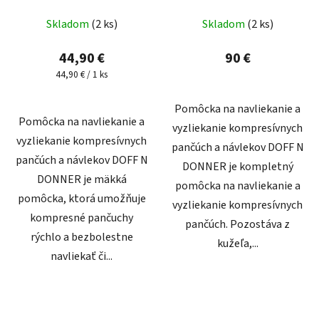
Skladom
(2 ks)
Skladom
(2 ks)
44,90 €
90 €
Jednotková
44,90 € / 1 ks
cena:
Pomôcka na navliekanie a
Pomôcka na navliekanie a
vyzliekanie kompresívnych
vyzliekanie kompresívnych
pančúch a návlekov DOFF N
pančúch a návlekov DOFF N
DONNER je kompletný
DONNER je mäkká
pomôcka na navliekanie a
pomôcka, ktorá umožňuje
vyzliekanie kompresívnych
kompresné pančuchy
pančúch. Pozostáva z
rýchlo a bezbolestne
kužeľa,...
navliekať či...