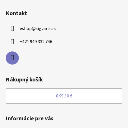
t
i
Kontakt
e
eshop
@
sigvaris.sk
+421 949 332 746
Nákupný košík
0
KS /
0 €
Informácie pre vás