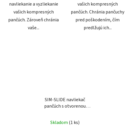
navliekanie a vyzliekanie
vašich kompresných
vašich kompresných
pančúch. Chránia pančuchy
pančúch. Zároveň chránia
pred poškodením, čím
vaše...
predlžujú ich...
SIM-SLIDE navliekač
pančúch s otvorenou
špičkou
Skladom
(1 ks)