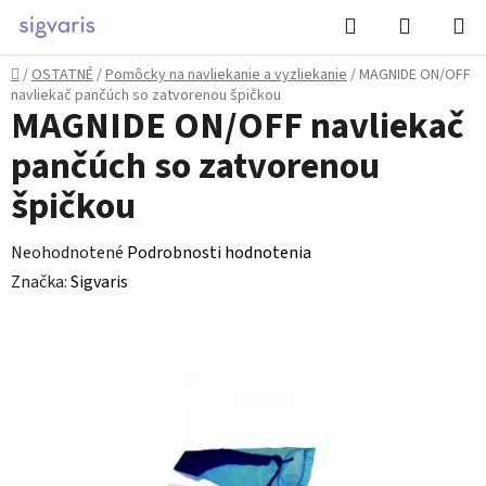
Prejsť
Hľadať
NÁKUP
na
KOŠÍK
obsah
Domov
/
OSTATNÉ
/
Pomôcky na navliekanie a vyzliekanie
/
MAGNIDE ON/OFF
navliekač pančúch so zatvorenou špičkou
MAGNIDE ON/OFF navliekač
pančúch so zatvorenou
špičkou
Priemerné
Neohodnotené
Podrobnosti hodnotenia
hodnotenie
Značka:
Sigvaris
produktu
je
0,0
z
5
hviezdičiek.