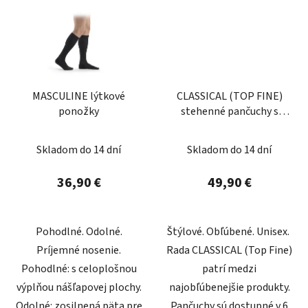
MASCULINE lýtkové
CLASSICAL (TOP FINE)
ponožky
stehenné pančuchy s
nekĺzavým ukončením
Skladom do 14 dní
Skladom do 14 dní
36,90 €
49,90 €
Pohodlné. Odolné.
Štýlové. Obľúbené. Unisex.
Príjemné nosenie.
Rada CLASSICAL (Top Fine)
Pohodlné: s celoplošnou
patrí medzi
výplňou nášľapovej plochy.
najobľúbenejšie produkty.
Odolné: zosilnená päta pre
Pančuchy sú dostupné v 6