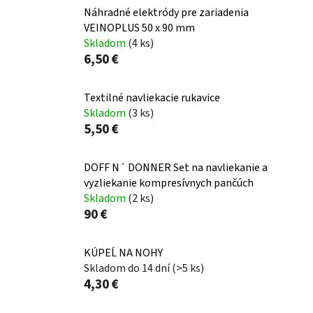
Náhradné elektródy pre zariadenia
VEINOPLUS 50 x 90 mm
Skladom
(4 ks)
6,50 €
Textilné navliekacie rukavice
Skladom
(3 ks)
5,50 €
DOFF N´ DONNER Set na navliekanie a
vyzliekanie kompresívnych pančúch
Skladom
(2 ks)
90 €
KÚPEĹ NA NOHY
Skladom do 14 dní
(>5 ks)
4,30 €