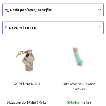
R
Radiť podľa:
Najlacnejšie
a
d
e
OTVORIŤ FILTER
n
i
V
e
ý
p
p
r
i
o
s
d
p
u
r
k
o
KÚPEĹ NA NOHY
Latexové navliekacie
t
rukavice
d
o
u
v
k
Skladom do 14 dní
(>5 ks)
Skladom
(3 ks)