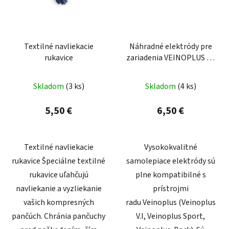
Textilné navliekacie
Náhradné elektródy pre
rukavice
zariadenia VEINOPLUS 50
x 90 mm
Skladom
(3 ks)
Skladom
(4 ks)
5,50 €
6,50 €
Textilné navliekacie
Vysokokvalitné
rukavice Špeciálne textilné
samolepiace elektródy sú
rukavice uľahčujú
plne kompatibilné s
navliekanie a vyzliekanie
prístrojmi
vašich kompresných
radu Veinoplus (Veinoplus
pančúch. Chránia pančuchy
V.I, Veinoplus Sport,