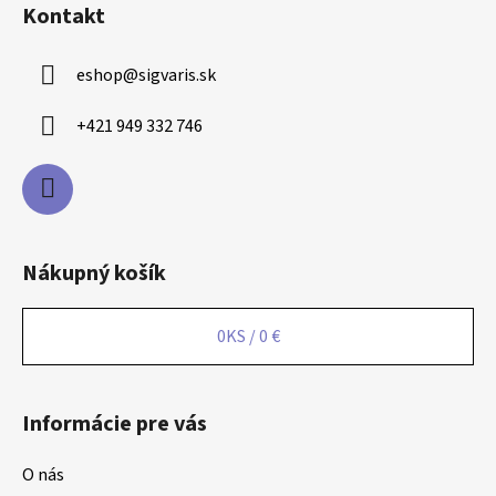
Kontakt
e
eshop
@
sigvaris.sk
+421 949 332 746
Nákupný košík
0
KS /
0 €
Informácie pre vás
O nás