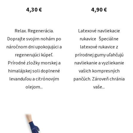
t
4,30 €
4,90 €
o
v
Relax. Regenerácia.
Latexové navliekacie
Doprajte svojim nohám po
rukavice Špeciálne
náročnom dni upokojujúci a
latexové rukavice z
regenerujúci kúpeľ.
prírodnej gumy uľahčujú
Prírodné zložky morskej a
navliekanie a vyzliekanie
himalájskej soli doplnené
vašich kompresných
levanduľou a citrónovým
pančúch. Zároveň chránia
olejom...
vaše...