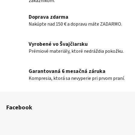
e
zákaznikom.
p
r
Doprava zdarma
v
Nakúpte nad 150 € a dopravu máte ZADARMO.
k
y
v
Vyrobené vo Švajčiarsku
ý
Prémiové materiály, ktoré nedráždia pokožku.
p
i
s
Garantovaná 6 mesačná záruka
u
Kompresia, ktorá sa nevyperie pri prvom praní.
Z
á
Facebook
p
ä
t
i