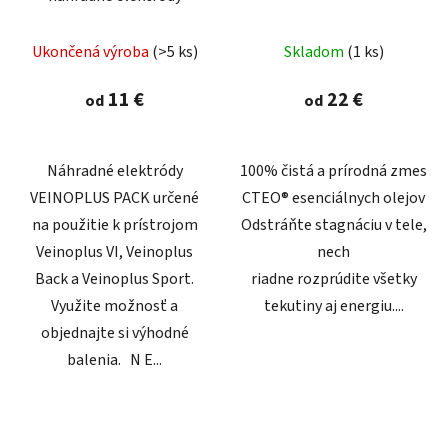
Priemerné
Ukončená výroba
(>5 ks)
Skladom
(1 ks)
hodnotenie
produktu
11 €
22 €
od
od
je
5,0
z
Náhradné elektródy
100% čistá a prírodná zmes
5
VEINOPLUS PACK určené
CTEO® ​​esenciálnych olejov
hviezdičiek.
na použitie k prístrojom
Odstráňte stagnáciu v tele,
Veinoplus VI, Veinoplus
nech
Back a Veinoplus Sport.
riadne rozprúdite všetky
Využite možnosť a
tekutiny aj energiu....
objednajte si výhodné
balenia. N E...