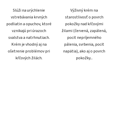
Slúži na urýchlenie
Výživný krém na
vstrebávania krvných
starostlivosť o povrch
podliatin a opuchov, ktoré
pokožky nad kŕčovými
vznikajú pri úrazoch
žilami (červená, zapálená,
svalstva a natrhnutiach.
pocit nepríjemného
Krém je vhodný aj na
pálenia, svrbenia, pocit
ošetrenie problémov pri
napätia), ako aj o povrch
kŕčových žilách.
pokožky...