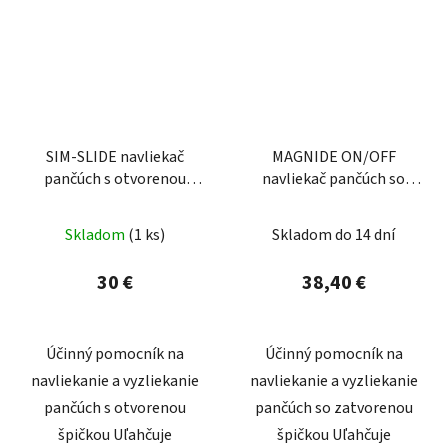
SIM-SLIDE navliekač
MAGNIDE ON/OFF
pančúch s otvorenou
navliekač pančúch so
špičkou
zatvorenou špičkou
Skladom
(1 ks)
Skladom do 14 dní
30 €
38,40 €
Účinný pomocník na
Účinný pomocník na
navliekanie a vyzliekanie
navliekanie a vyzliekanie
pančúch s otvorenou
pančúch so zatvorenou
špičkou Uľahčuje
špičkou Uľahčuje