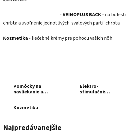
-
VEINOPLUS BACK
- na bolesti
chrbta a uvoľnenie jednotlivých svalových partií chrbta
Kozmetika
- liečebné krémy pre pohodu vašich nôh
Pomôcky na
Elektro-
navliekanie a
stimulačné
vyzliekanie
prístroje
Kozmetika
Najpredávanejšie