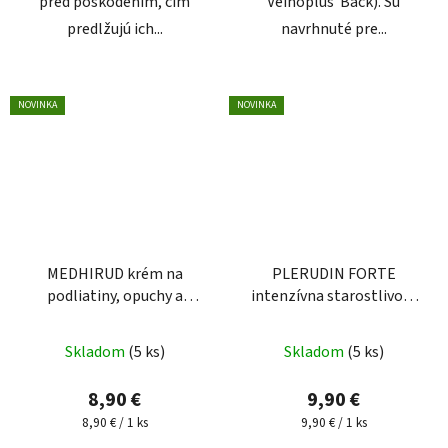
pred poškodením, čím
Veinoplus Back). Sú
predlžujú ich...
navrhnuté pre...
NOVINKA
NOVINKA
MEDHIRUD krém na
PLERUDIN FORTE
podliatiny, opuchy a
intenzívna starostlivosť
kŕčové žily 70g
pri kŕčových žilách 70g
Skladom
(5 ks)
Skladom
(5 ks)
8,90 €
9,90 €
Jednotková
Jednotková
8,90 € / 1 ks
9,90 € / 1 ks
cena:
cena: