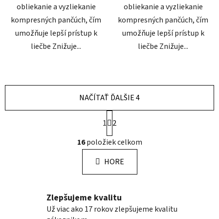
obliekanie a vyzliekanie
obliekanie a vyzliekanie
kompresných pančúch, čím
kompresných pančúch, čím
umožňuje lepší prístup k
umožňuje lepší prístup k
liečbe Znižuje...
liečbe Znižuje...
NAČÍTAŤ ĎALŠIE 4
S
1
t
2
r
O
á
16
položiek celkom
v
n
l
k
HORE
á
o
d
v
a
a
Zlepšujeme kvalitu
c
n
i
i
Už viac ako 17 rokov zlepšujeme kvalitu
e