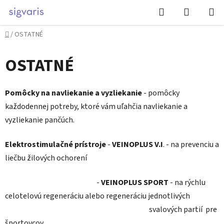
Prejsť
Hľadať
NÁKUP
na
KOŠÍK
obsah
Domov
/
OSTATNÉ
OSTATNÉ
Pomôcky na navliekanie a vyzliekanie
- pomôcky
každodennej potreby, ktoré vám uľahčia navliekanie a
vyzliekanie pančúch.
Elektrostimulačné prístroje
-
VEINOPLUS V.I
. - na prevenciu a
liečbu žilových ochorení
-
VEINOPLUS SPORT
- na rýchlu
celotelovú regeneráciu alebo regeneráciu jednotlivých
svalových partií pre
športovcov