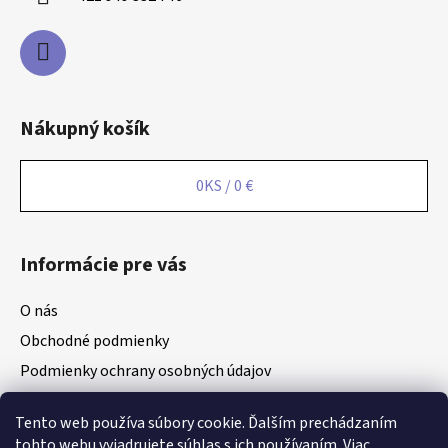
Nákupný košík
0
KS /
0 €
Informácie pre vás
O nás
Obchodné podmienky
Podmienky ochrany osobných údajov
Odstúpenie od zmluvy
Tento web používa súbory cookie. Ďalším prechádzaním
Reklamácie
tohto webu vyjadrujete súhlas s ich používaním. Viac