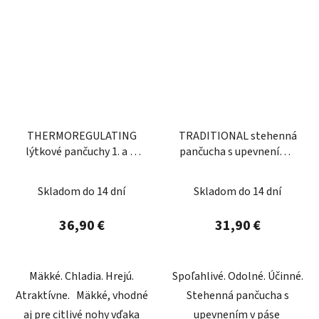
THERMOREGULATING
TRADITIONAL stehenná
lýtkové pančuchy 1. a 3.
pančucha s upevnením v
kompresná trieda
páse
Skladom do 14 dní
Skladom do 14 dní
36,90 €
31,90 €
Mäkké. Chladia. Hrejú.
Spoľahlivé. Odolné. Účinné.
Atraktívne. Mäkké, vhodné
Stehenná pančucha s
aj pre citlivé nohy vďaka
upevnením v páse