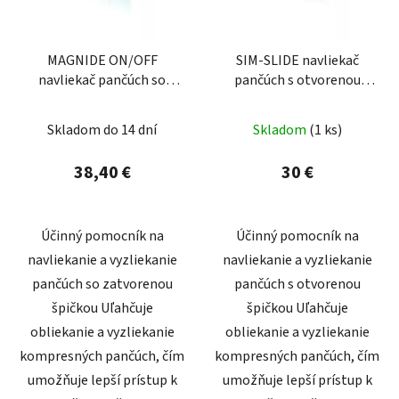
MAGNIDE ON/OFF
SIM-SLIDE navliekač
navliekač pančúch so
pančúch s otvorenou
zatvorenou špičkou
špičkou
Skladom do 14 dní
Skladom
(1 ks)
38,40 €
30 €
Účinný pomocník na
Účinný pomocník na
navliekanie a vyzliekanie
navliekanie a vyzliekanie
pančúch so zatvorenou
pančúch s otvorenou
špičkou Uľahčuje
špičkou Uľahčuje
obliekanie a vyzliekanie
obliekanie a vyzliekanie
kompresných pančúch, čím
kompresných pančúch, čím
umožňuje lepší prístup k
umožňuje lepší prístup k