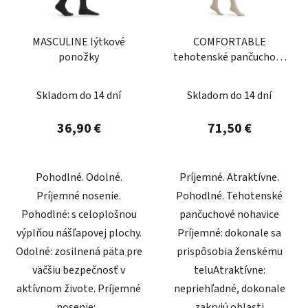
MASCULINE lýtkové
COMFORTABLE
ponožky
tehotenské pančuchové
nohavice
Skladom do 14 dní
Skladom do 14 dní
36,90 €
71,50 €
Pohodlné. Odolné.
Príjemné. Atraktívne.
Príjemné nosenie.
Pohodlné. Tehotenské
Pohodlné: s celoplošnou
pančuchové nohavice
výplňou nášľapovej plochy.
Príjemné: dokonale sa
Odolné: zosilnená päta pre
prispôsobia ženskému
väčšiu bezpečnosť v
teluAtraktívne:
aktívnom živote. Príjemné
nepriehľadné, dokonale
nosenie:...
zakryjú oblasti