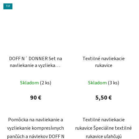
TIP
DOFF N´ DONNER Set na
Textilné navliekacie
navliekanie a vyzliekanie
rukavice
kompresívnych pančúch
Skladom
(2 ks)
Skladom
(3 ks)
90 €
5,50 €
Pomôcka na navliekanie a
Textilné navliekacie
vyzliekanie kompresívnych
rukavice Špeciálne textilné
pančúch a návlekov DOFF N
rukavice uľahčujú