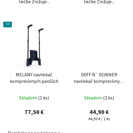
liečbe Znižuje...
liečbe Znižuje...
TIP
MELANY navliekač
D0FF N´ DONNER
kompresívnych pančúch
navliekač kompresívnych
pančúch
Skladom
(1 ks)
Skladom
(2 ks)
77,50 €
44,90 €
Jednotková
44,90 € / 1 ks
cena: