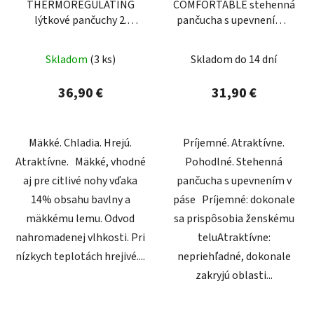
THERMOREGULATING
COMFORTABLE stehenná
lýtkové pančuchy 2.
pančucha s upevnením v
kompresná trieda
páse
Skladom
(3 ks)
Skladom do 14 dní
36,90 €
31,90 €
Mäkké. Chladia. Hrejú.
Príjemné. Atraktívne.
Atraktívne. Mäkké, vhodné
Pohodlné. Stehenná
aj pre citlivé nohy vďaka
pančucha s upevnením v
14% obsahu bavlny a
páse Príjemné: dokonale
mäkkému lemu. Odvod
sa prispôsobia ženskému
nahromadenej vlhkosti. Pri
teluAtraktívne:
nízkych teplotách hrejivé....
nepriehľadné, dokonale
zakryjú oblasti...