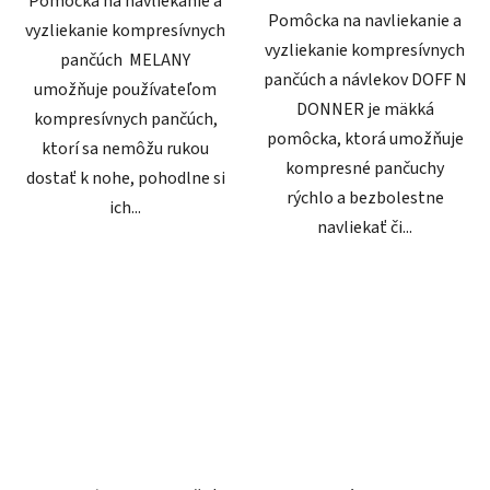
Pomôcka na navliekanie a
Pomôcka na navliekanie a
vyzliekanie kompresívnych
vyzliekanie kompresívnych
pančúch MELANY
pančúch a návlekov DOFF N
umožňuje používateľom
DONNER je mäkká
kompresívnych pančúch,
pomôcka, ktorá umožňuje
ktorí sa nemôžu rukou
kompresné pančuchy
dostať k nohe, pohodlne si
rýchlo a bezbolestne
ich...
navliekať či...