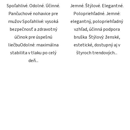
Spoľahlivé. Odolné. Účinné.
Jemné. Štýlové. Elegantné.
Pančuchové nohavice pre
Polopriehľadné. Jemné:
mužov Spoľahlivé: vysoká
elegantný, polopriehľadný
bezpečnosť a zdravotný
vzhľad, účinná podpora
účinok pre úspešnú
bruška Štýlový: ženské,
liečbuOdolné: maximálna
estetické, dostupný aj v
stabilita v tlaku po celý
štyroch trendových...
deň...