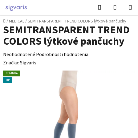
Prejsť
Hľadať
NÁKUP
na
KOŠÍK
obsah
Domov
/
MEDICAL
/
SEMITRANSPARENT TREND COLORS lýtkové pančuchy
SEMITRANSPARENT TREND
COLORS lýtkové pančuchy
Priemerné
Neohodnotené
Podrobnosti hodnotenia
hodnotenie
Značka:
Sigvaris
produktu
NOVINKA
je
TIP
0,0
z
5
hviezdičiek.