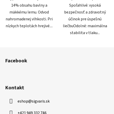
14% obsahu bavlny a
Spoľahlivé: vysoká
mäkkému lemu. Odvod
bezpečnosť a zdravotný
nahromadenej vlhkosti. Pri
účinok pre úspešnú
nízkych teplotách hrejivé....
liečbuOdolné: maximálna
stabilita v tlaku...
Z
á
Facebook
p
ä
t
i
Kontakt
e
eshop
@
sigvaris.sk
+421 949 332 746