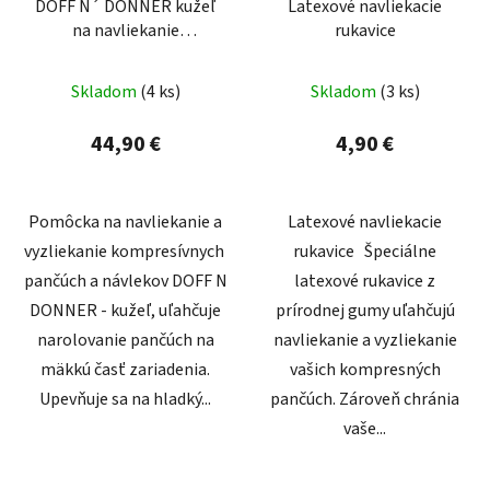
DOFF N´ DONNER kužeľ
Latexové navliekacie
na navliekanie
rukavice
kompresívnych pančúch
Skladom
(4 ks)
Skladom
(3 ks)
44,90 €
4,90 €
Pomôcka na navliekanie a
Latexové navliekacie
vyzliekanie kompresívnych
rukavice Špeciálne
pančúch a návlekov DOFF N
latexové rukavice z
DONNER - kužeľ, uľahčuje
prírodnej gumy uľahčujú
narolovanie pančúch na
navliekanie a vyzliekanie
mäkkú časť zariadenia.
vašich kompresných
Upevňuje sa na hladký...
pančúch. Zároveň chránia
vaše...