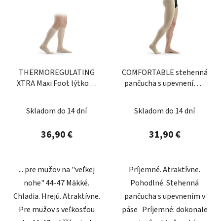
THERMOREGULATING
COMFORTABLE stehenná
XTRA Maxi Foot lýtkové
pančucha s upevnením v
pančuchy
páse
Skladom do 14 dní
Skladom do 14 dní
36,90 €
31,90 €
... pre mužov na "veľkej
Príjemné. Atraktívne.
nohe" 44-47 Mäkké.
Pohodlné. Stehenná
Chladia. Hrejú. Atraktívne.
pančucha s upevnením v
Pre mužov s veľkosťou
páse Príjemné: dokonale