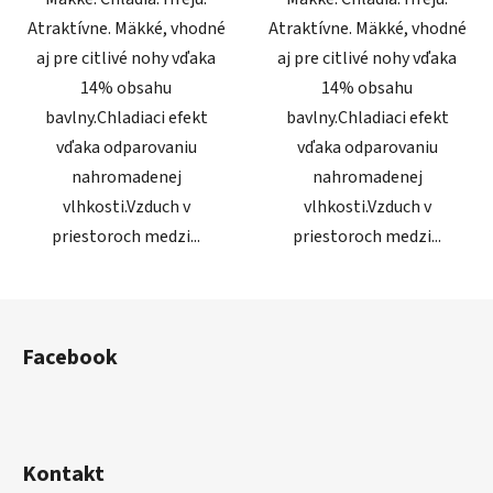
Atraktívne. Mäkké, vhodné
Atraktívne. Mäkké, vhodné
aj pre citlivé nohy vďaka
aj pre citlivé nohy vďaka
14% obsahu
14% obsahu
bavlny.Chladiaci efekt
bavlny.Chladiaci efekt
vďaka odparovaniu
vďaka odparovaniu
nahromadenej
nahromadenej
vlhkosti.Vzduch v
vlhkosti.Vzduch v
priestoroch medzi...
priestoroch medzi...
Z
á
Facebook
p
ä
t
i
Kontakt
e