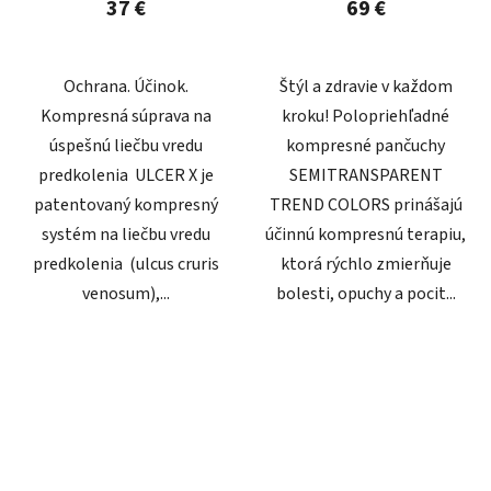
37 €
69 €
Ochrana. Účinok.
Štýl a zdravie v každom
Kompresná súprava na
kroku! Polopriehľadné
úspešnú liečbu vredu
kompresné pančuchy
predkolenia ULCER X je
SEMITRANSPARENT
patentovaný kompresný
TREND COLORS prinášajú
systém na liečbu vredu
účinnú kompresnú terapiu,
predkolenia (ulcus cruris
ktorá rýchlo zmierňuje
venosum),...
bolesti, opuchy a pocit...