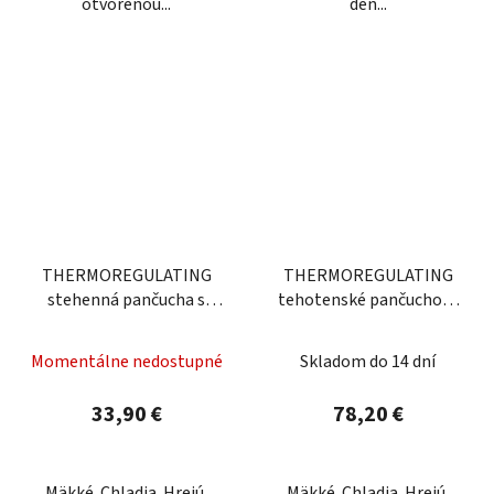
otvorenou...
deň...
THERMOREGULATING
THERMOREGULATING
stehenná pančucha s
tehotenské pančuchové
upevnením v páse
nohavice
Momentálne nedostupné
Skladom do 14 dní
33,90 €
78,20 €
Mäkké. Chladia. Hrejú.
Mäkké. Chladia. Hrejú.