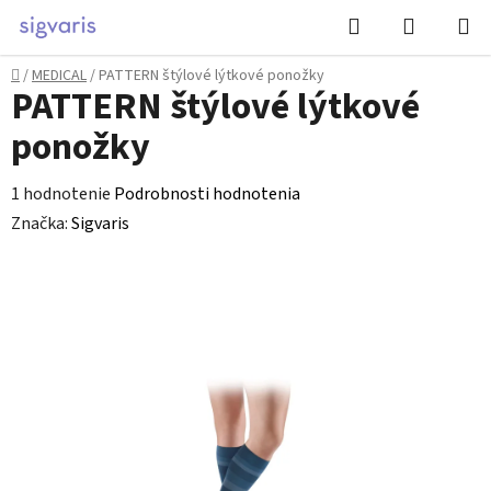
Prejsť
Hľadať
NÁKUP
na
KOŠÍK
obsah
Domov
/
MEDICAL
/
PATTERN štýlové lýtkové ponožky
PATTERN štýlové lýtkové
ponožky
Priemerné
1 hodnotenie
Podrobnosti hodnotenia
hodnotenie
Značka:
Sigvaris
produktu
je
5,0
z
5
hviezdičiek.