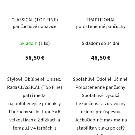
CLASSICAL (TOP FINE)
TRADITIONAL
pančuchové nohavice
polostehenné pančuchy
Skladom
(1 ks)
Skladom do 14 dní
56,50 €
46,50 €
Štýlové. Obľúbené. Unisex.
Spoľahlivé. Odolné. Účinné.
Rada CLASSICAL (Top Fine)
Polostehenné pančuchy
patrí medzi
Spoľahlivé: vysoká
najobľúbenejšie produkty.
bezpečnosť a zdravotný
Pančuchy sú dostupné v 6
účinok pre úspešnú
veľkostiach a 2 dĺžkach a
liečbuOdolné: maximálna
teraz už v 4 farbách, s
stabilita v tlaku po celý