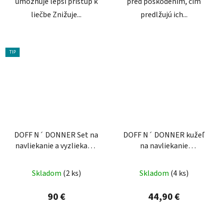
umožňuje lepší prístup k
pred poškodením, čím
liečbe Znižuje...
predlžujú ich...
TIP
DOFF N´ DONNER Set na
DOFF N´ DONNER kužeľ
navliekanie a vyzliekanie
na navliekanie
kompresívnych pančúch
kompresívnych pančúch
Skladom
(2 ks)
Skladom
(4 ks)
90 €
44,90 €