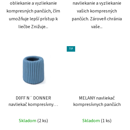
obliekanie a vyzliekanie
navliekanie a vyzliekanie
kompresných pančúch, čím
vašich kompresných
umožňuje lepší prístup k
pančúch. Zároveň chránia
liečbe Znižuje...
vaše...
TIP
D0FF N´ DONNER
MELANY navliekač
navliekač kompresívnych
kompresívnych pančúch
pančúch
Skladom
(2 ks)
Skladom
(1 ks)