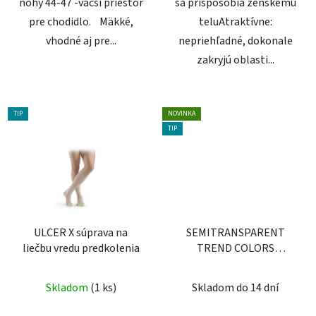
nohy 44-47 -väčší priestor
sa prispôsobia ženskému
pre chodidlo. Mäkké,
teluAtraktívne:
vhodné aj pre...
nepriehľadné, dokonale
zakryjú oblasti...
TIP
NOVINKA
TIP
ULCER X súprava na
SEMITRANSPARENT
liečbu vredu predkolenia
TREND COLORS
pančuchové nohavice
Skladom
(1 ks)
Skladom do 14 dní