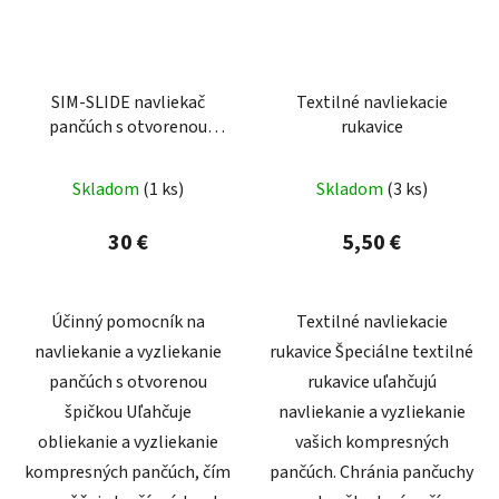
SIM-SLIDE navliekač
Textilné navliekacie
pančúch s otvorenou
rukavice
špičkou
Skladom
(1 ks)
Skladom
(3 ks)
30 €
5,50 €
Účinný pomocník na
Textilné navliekacie
navliekanie a vyzliekanie
rukavice Špeciálne textilné
pančúch s otvorenou
rukavice uľahčujú
špičkou Uľahčuje
navliekanie a vyzliekanie
obliekanie a vyzliekanie
vašich kompresných
kompresných pančúch, čím
pančúch. Chránia pančuchy