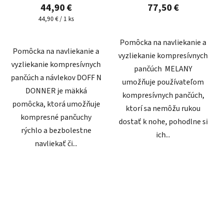
44,90 €
77,50 €
Jednotková
44,90 € / 1 ks
cena:
Pomôcka na navliekanie a
Pomôcka na navliekanie a
vyzliekanie kompresívnych
vyzliekanie kompresívnych
pančúch MELANY
pančúch a návlekov DOFF N
umožňuje používateľom
DONNER je mäkká
kompresívnych pančúch,
pomôcka, ktorá umožňuje
ktorí sa nemôžu rukou
kompresné pančuchy
dostať k nohe, pohodlne si
rýchlo a bezbolestne
ich...
navliekať či...