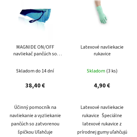
MAGNIDE ON/OFF
Latexové navliekacie
navliekač pančúch so
rukavice
zatvorenou špičkou
Skladom do 14 dní
Skladom
(3 ks)
38,40 €
4,90 €
Účinný pomocník na
Latexové navliekacie
navliekanie a vyzliekanie
rukavice Špeciálne
pančúch so zatvorenou
latexové rukavice z
špičkou Uľahčuje
prírodnej gumy uľahčujú