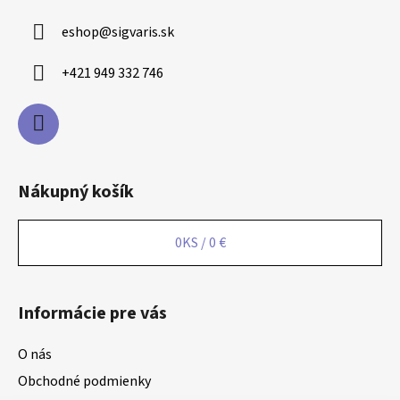
eshop
@
sigvaris.sk
+421 949 332 746
Nákupný košík
0
KS /
0 €
Informácie pre vás
O nás
Obchodné podmienky