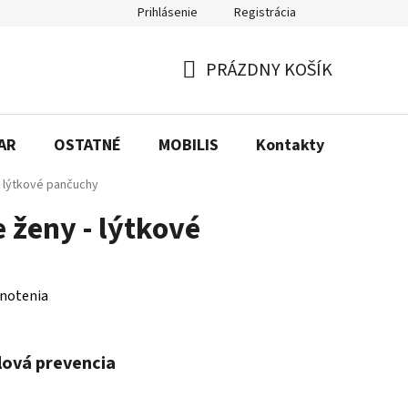
Prihlásenie
Registrácia
Kontakty
PRÁZDNY KOŠÍK
NÁKUPNÝ
KOŠÍK
AR
OSTATNÉ
MOBILIS
Kontakty
- lýtkové pančuchy
ženy - lýtkové
notenia
ýlová prevencia