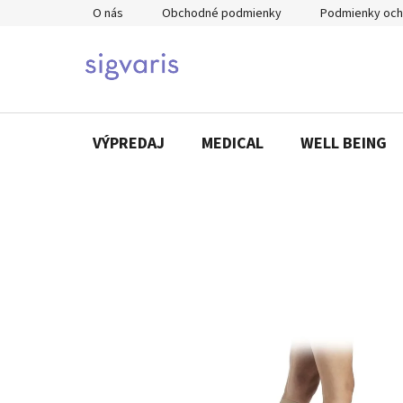
Prejsť
O nás
Obchodné podmienky
Podmienky och
na
obsah
VÝPREDAJ
MEDICAL
WELL BEING