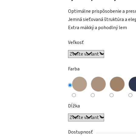
z
Optimálne prispôsobenie a pres
5
Jemná sieťovaná štruktúra a ele
hviezdičiek.
Extra mäkký a pohodlný lem
Veľkosť
Farba
Dĺžka
Dostupnosť