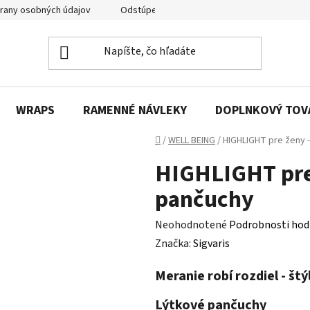
rany osobných údajov
Odstúpenie od zmluvy
Reklamácie
WRAPS
RAMENNÉ NÁVLEKY
DOPLNKOVÝ TOV
Domov
/
WELL BEING
/
HIGHLIGHT pre ženy 
HIGHLIGHT pre 
pančuchy
Priemerné
Neohodnotené
Podrobnosti hod
hodnotenie
Značka:
Sigvaris
produktu
Meranie robí rozdiel - št
je
0,0
Lýtkové pančuchy