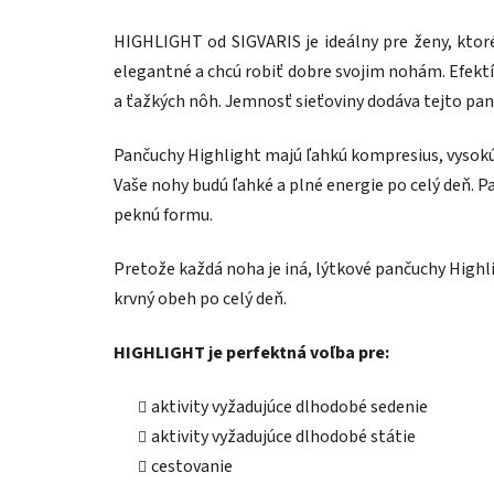
HIGHLIGHT od SIGVARIS je ideálny pre ženy, ktoré 
elegantné a chcú robiť dobre svojim nohám. Efekt
a ťažkých nôh. Jemnosť sieťoviny dodáva tejto panč
Pančuchy Highlight majú ľahkú kompresius, vysokú 
Vaše nohy budú ľahké a plné energie po celý deň.
peknú formu.
Pretože každá noha je iná, lýtkové pančuchy High
krvný obeh po celý deň.
HIGHLIGHT je perfektná voľba pre:
aktivity vyžadujúce dlhodobé sedenie
aktivity vyžadujúce dlhodobé státie
cestovanie