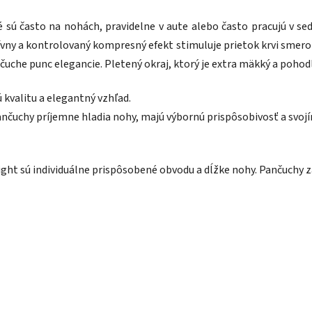
sú často na nohách, pravidelne v aute alebo často pracujú v sed
ívny a kontrolovaný kompresný efekt stimuluje prietok krvi smer
uche punc elegancie. Pletený okraj, ktorý je extra mäkký a pohodl
kvalitu a elegantný vzhľad.
 Pančuchy príjemne hladia nohy, majú výbornú prispôsobivosť a s
light sú individuálne prispôsobené obvodu a dĺžke nohy. Pančuchy