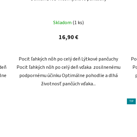
Skladom
(1 ks)
16,90 €
Pocit ľahkých nôh po celý deň Lýtkové pančuchy
Po
deň
Pocit ľahkých nôh po celý deň vďaka zosilnenému
Po
lne
podpornému účinku Optimálne pohodlie a dlhá
životnosť pančúch vďaka...
TIP