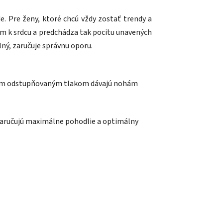
e. Pre ženy, ktoré chcú vždy zostať trendy a
om k srdcu a predchádza tak pocitu unavených
ný, zaručuje správnu oporu.
vojím odstupňovaným tlakom dávajú nohám
 zaručujú maximálne pohodlie a optimálny