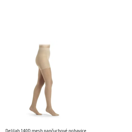
Delilah 140D mesh pančuchové nohavice