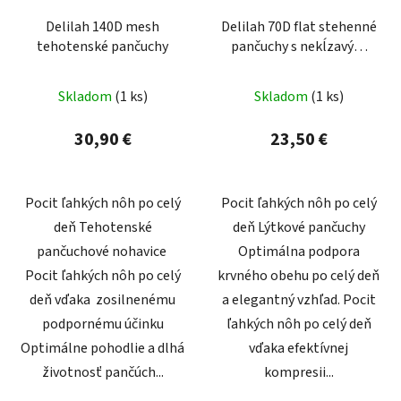
Delilah 140D mesh
Delilah 70D flat stehenné
tehotenské pančuchy
pančuchy s nekĺzavým
ukončením
Skladom
(1 ks)
Skladom
(1 ks)
30,90 €
23,50 €
Pocit ľahkých nôh po celý
Pocit ľahkých nôh po celý
deň Tehotenské
deň Lýtkové pančuchy
pančuchové nohavice
Optimálna podpora
Pocit ľahkých nôh po celý
krvného obehu po celý deň
deň vďaka zosilnenému
a elegantný vzhľad. Pocit
podpornému účinku
ľahkých nôh po celý deň
Optimálne pohodlie a dlhá
vďaka efektívnej
životnosť pančúch...
kompresii...