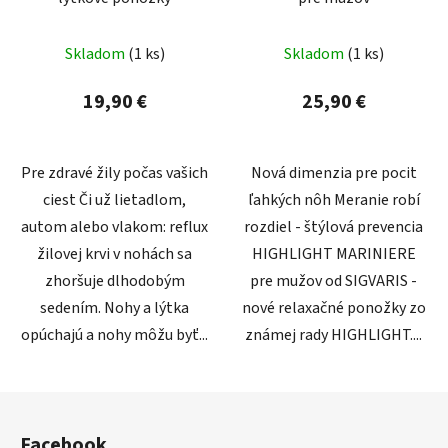
Skladom
(1 ks)
Skladom
(1 ks)
19,90 €
25,90 €
Pre zdravé žily počas vašich
Nová dimenzia pre pocit
ciest Či už lietadlom,
ľahkých nôh Meranie robí
autom alebo vlakom: reflux
rozdiel - štýlová prevencia
žilovej krvi v nohách sa
HIGHLIGHT MARINIERE
zhoršuje dlhodobým
pre mužov od SIGVARIS -
sedením. Nohy a lýtka
nové relaxačné ponožky zo
opúchajú a nohy môžu byť...
známej rady HIGHLIGHT....
Z
á
Facebook