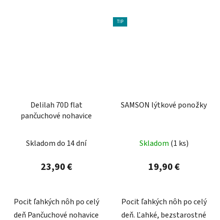
TIP
Delilah 70D flat
SAMSON lýtkové ponožky
pančuchové nohavice
Skladom do 14 dní
Skladom
(1 ks)
23,90 €
19,90 €
Pocit ľahkých nôh po celý
Pocit ľahkých nôh po celý
deň Pančuchové nohavice
deň. Ľahké, bezstarostné