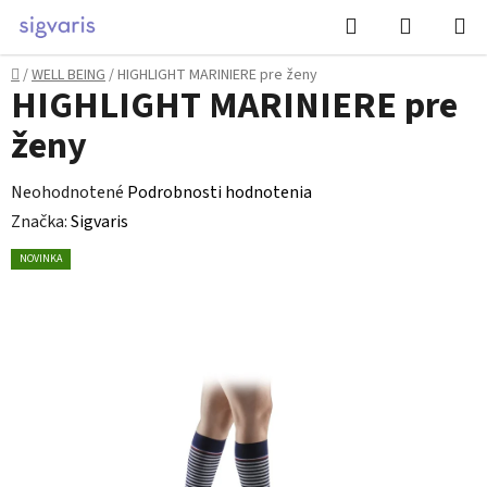
Prejsť
Hľadať
NÁKUP
na
KOŠÍK
obsah
Domov
/
WELL BEING
/
HIGHLIGHT MARINIERE pre ženy
HIGHLIGHT MARINIERE pre
ženy
Priemerné
Neohodnotené
Podrobnosti hodnotenia
hodnotenie
Značka:
Sigvaris
produktu
NOVINKA
je
0,0
z
5
hviezdičiek.