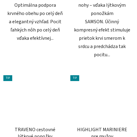
Optimálna podpora
nohy – vďaka lýtkovým
krvného obehu po celý deň
ponožkám
a elegantný vzhľad. Pocit
SAMSON. Účinný
ľahkých nôh po celý deň
kompresný efekt stimuluje
vďaka efektívnej...
prietok krvi smerom k
srdcu a predchádza tak
pocitu...
TIP
TIP
TRAVENO cestovné
HIGHLIGHT MARINIERE
lýtkové ponožky
pre mužov