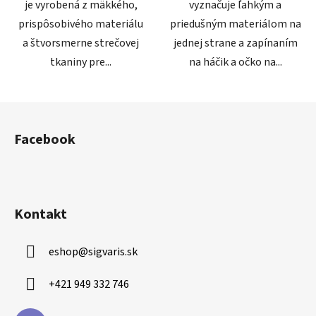
je vyrobená z mäkkého,
vyznačuje ľahkým a
prispôsobivého materiálu
priedušným materiálom na
a štvorsmerne strečovej
jednej strane a zapínaním
tkaniny pre...
na háčik a očko na...
Z
á
Facebook
p
ä
t
i
Kontakt
e
eshop
@
sigvaris.sk
+421 949 332 746