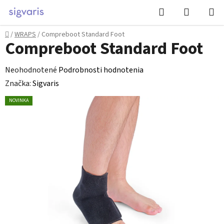
Prejsť
Hľadať
NÁKUP
na
KOŠÍK
obsah
Domov
/
WRAPS
/
Compreboot Standard Foot
Compreboot Standard Foot
Priemerné
Neohodnotené
Podrobnosti hodnotenia
hodnotenie
Značka:
Sigvaris
produktu
NOVINKA
je
0,0
z
5
hviezdičiek.