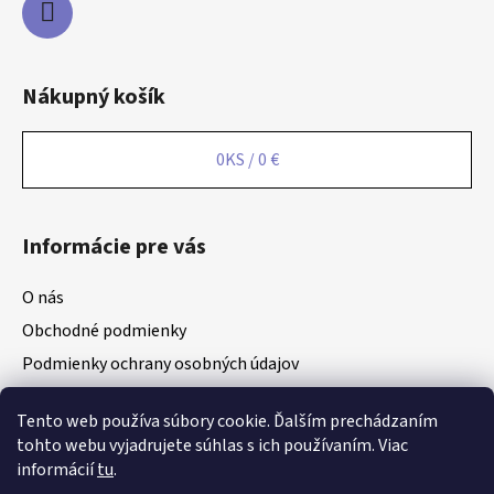
Nákupný košík
0
KS /
0 €
Informácie pre vás
O nás
Obchodné podmienky
Podmienky ochrany osobných údajov
Odstúpenie od zmluvy
Tento web používa súbory cookie. Ďalším prechádzaním
Reklamácie
tohto webu vyjadrujete súhlas s ich používaním. Viac
Kontakty
informácií
tu
.